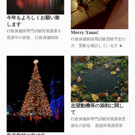
今年もよろしくお願い致
します
行政保健師専門試験対策講座を
Merry Xmas!
受講中の皆様、 行政保健師採用
行政保健師採用試験受験予定の
試験受験予定の皆様、検討中の
方、受験を検討している方 ★☆
皆様 新年あけましておめでとう
メリークリスマス！！☆★ 本日
ございます！ 当ゼミスタッフ一
はクリスマスイブですね～ あい
同、本年も皆様の夢を叶えるお
にくのお天気ですが、素敵な時
手伝いをさせてい
間をお過ごしくださいね！ さ
て、じりじ
志望動機等の添削に関し
て
行政保健師専門試験対策講座受
講生の皆様、 面接対策講座受講
生の皆様 11月ももう残すところ