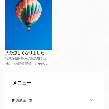
大分涼しくなりました
行政保健師採用試験受験予定・
検討中の皆様 皆様、いかがお過
ごしでしょうか。 残暑厳しかっ
たですが、本日は大分過ごしや
すい気候でホッとしますね。 当
メニュー
ゼミでは例年9月下旬頃に、翌年
度の専門講
開講講座一覧