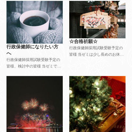
して今週末は春を思わせるよう
げるまでお時間をいただいてお
な暖かさになるとの予報?? 花粉
り大変恐縮ですが、 順番にご返
症の当方は
信させていただきますので、今
しばらくお待ちい
☆合格祈願☆
行政保健師になりたい方
行政保健師採用試験受験予定の
へ
皆様 当ゼミは少し長めのお休み
行政保健師採用試験受験予定の
をいただいておりましたが、 先
皆様、検討中の皆様 当ゼミでは
日受講生の皆様の合格祈願をし
X 及びinstagramでも行政保健師
てまいりました。 皆様の熱い思
になりたい方への メッセージを
いが届くことを切に願っていま
発信しております。 不定期では
す！！ さ
ありますが、更新してまいりま
す