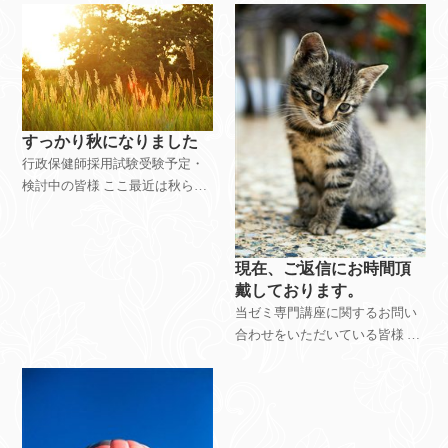
が、 皆様いかがお過ごしでしょ
うか。 当方の居住地近くの小学
校や保育園においても、 風邪や
インフルエン
すっかり秋になりました
行政保健師採用試験受験予定・
検討中の皆様 ここ最近は秋らし
い気候になってきて、連日一日
の気温差が激しく、 体調管理が
難しい時期ですが、皆様いかが
現在、ご返信にお時間頂
お過ごしでしょうか。 管理人の
戴しております。
私も、この寒暖差
当ゼミ専門講座に関するお問い
合わせをいただいている皆様 現
在、当ゼミ専門講座に関するお
問い合わせ・ご相談を多くいた
だいております。 ご返信を差し
上げるまで少々お時間をいただ
いており大変恐縮です