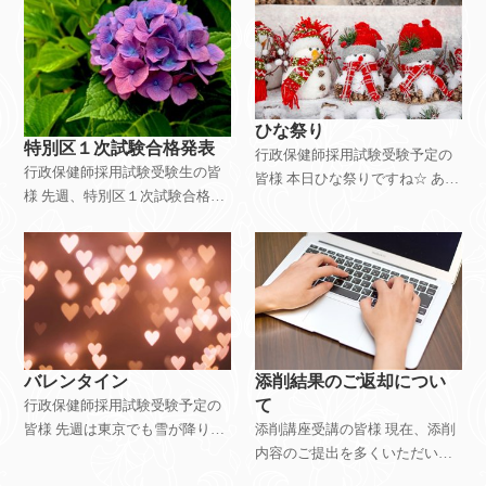
ひな祭り
特別区１次試験合格発表
行政保健師採用試験受験予定の
行政保健師採用試験受験生の皆
皆様 本日ひな祭りですね☆ あい
様 先週、特別区１次試験合格発
にくの雨模様ですが、皆様いか
表がありました。 ２次試験に向
がお過ごしでしょうか。 さて、
けて準備されている方々も、他
特別区の告示日まであと少しで
の自治体の１次試験受験日が近
すね。 特別区を志望されている
い方々も 多くいらっしゃること
当ゼミ受講生
と思います。
バレンタイン
添削結果のご返却につい
て
行政保健師採用試験受験予定の
皆様 先週は東京でも雪が降り、
添削講座受講の皆様 現在、添削
とても寒かったですが、 皆様い
内容のご提出を多くいただいて
かがお過ごしでしょうか。 一転
いる状況です。 ご返信を差し上