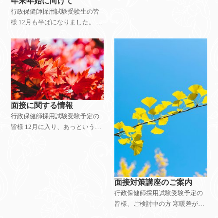
年末年始に向けて
あと少しですが、いかがお過ご
行政保健師採用試験受験生の皆
しでしょうか。 さて、面接対策
様 12月も半ばになりました。 街
として行っている志望動機等の
並みもイルミネーションで飾ら
文章をまだ作成
れ、クリスマスモードですね！
クリスマスが過ぎるとあっとい
う間に年末、新しい年を迎える
準備に大忙しで
面接に関する情報
行政保健師採用試験受験予定の
皆様 12月に入り、あっという間
に寒くなってきていますが、皆
様いかがお過ごしでしょう
か・・・？ 行政保健師採用試験
専門試験対策講座受講生の皆様
におかれましては、
面接対策講座のご案内
行政保健師採用試験受験予定の
皆様、ご検討中の方 寒暖差が激
しく体調を崩しやすい時期です