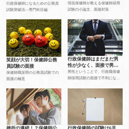
文）、面接対策について
法-専門科目
現役保健師が教える保健師採用
行政保健師になるための公務員
試験の小論文、面接対策
試験突破法―専門科目編
行政保健師はまだまだ男
笑顔が大切！保健師公務
性が少なく、面接で男性
員試験の面接
ということで不利になる
男性ということで、行政職保健
保健師職採用の公務員試験での
のでは？
師採用試験の面接で不利になる
面接の極意
のか？
挫折の連続！？保健師公
行政保健師の試験は6月、