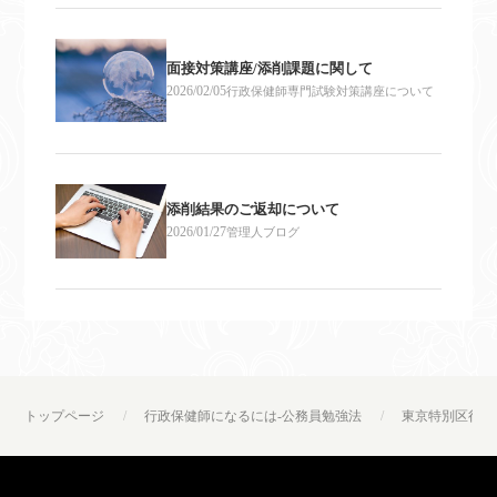
面接対策講座/添削課題に関して
2026/02/05
行政保健師専門試験対策講座について
添削結果のご返却について
2026/01/27
管理人ブログ
トップページ
行政保健師になるには-公務員勉強法
東京特別区行政