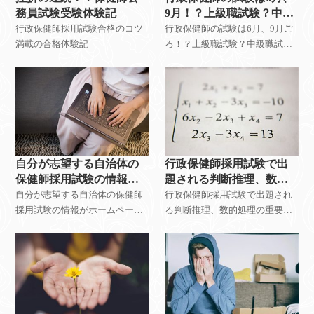
務員試験受験体験記
9月！？上級職試験？中級
職試験？初級職？
行政保健師採用試験合格のコツ
行政保健師の試験は6月、9月ご
満載の合格体験記
ろ！？上級職試験？中級職試
験？初級職試験を受けるの！？
自分が志望する自治体の
行政保健師採用試験で出
保健師採用試験の情報が
題される判断推理、数的
なく、試験対策をどうす
処理を捨ててもいいか？
自分が志望する自治体の保健師
行政保健師採用試験で出題され
ればいいか
採用試験の情報がホームページ
る判断推理、数的処理の重要性
上にない場合は、どうすればい
と勉強方法
い！？