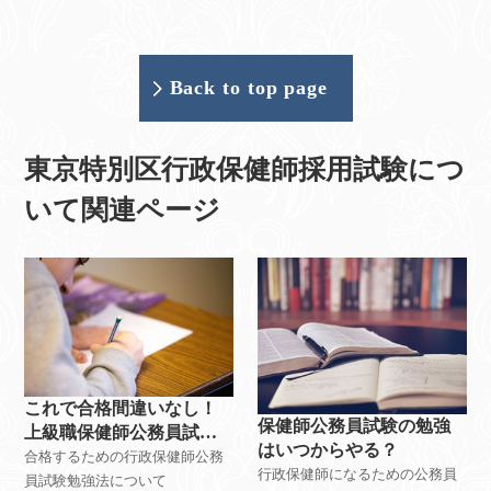
Back to top page
東京特別区行政保健師採用試験につ
いて関連ページ
これで合格間違いなし！
保健師公務員試験の勉強
上級職保健師公務員試験
はいつからやる？
勉強法
合格するための行政保健師公務
行政保健師になるための公務員
員試験勉強法について