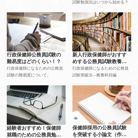
試験勉強法はいつから始める？
行政保健師公務員試験の
新人行政保健師がおすす
難易度はどのくらい！？
めする公務員試験教養対
策勉強法
行政保健師になるための公務員
行政保健師になるための公務員
試験の難易度について。
試験突破法―教養科目編
保健師採用の公務員試験
経験者おすすめ！保健師
を突破する小論文（作
就職のための公務員勉強