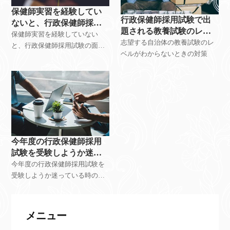
保健師実習を経験してい
行政保健師採用試験で出
ないと、行政保健師採用
題される教養試験のレベ
試験では不利か？
保健師実習を経験していない
ルがわからない時は！？
志望する自治体の教養試験のレ
と、行政保健師採用試験の面接
ベルがわからないときの対策
で不利になるか？
今年度の行政保健師採用
試験を受験しようか迷っ
ている時は！？
今年度の行政保健師採用試験を
受験しようか迷っている時の対
策
メニュー