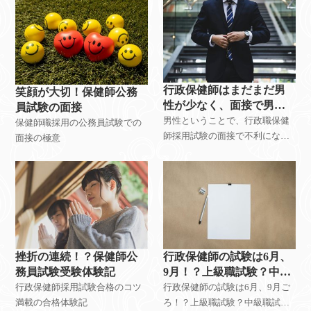
行政保健師はまだまだ男
笑顔が大切！保健師公務
性が少なく、面接で男性
員試験の面接
ということで不利になる
男性ということで、行政職保健
保健師職採用の公務員試験での
のでは？
師採用試験の面接で不利になる
面接の極意
のか？
挫折の連続！？保健師公
行政保健師の試験は6月、
務員試験受験体験記
9月！？上級職試験？中級
職試験？初級職？
行政保健師採用試験合格のコツ
行政保健師の試験は6月、9月ご
満載の合格体験記
ろ！？上級職試験？中級職試