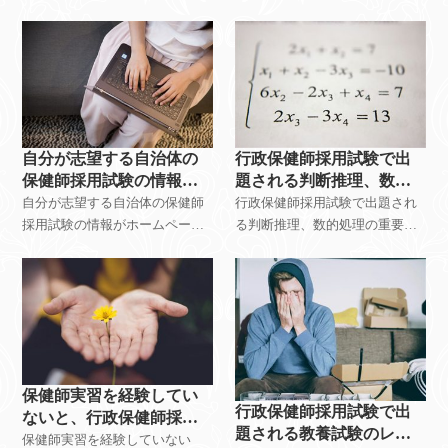
験？初級職試験を受けるの！？
自分が志望する自治体の
行政保健師採用試験で出
保健師採用試験の情報が
題される判断推理、数的
なく、試験対策をどうす
処理を捨ててもいいか？
自分が志望する自治体の保健師
行政保健師採用試験で出題され
ればいいか
採用試験の情報がホームページ
る判断推理、数的処理の重要性
上にない場合は、どうすればい
と勉強方法
い！？
保健師実習を経験してい
行政保健師採用試験で出
ないと、行政保健師採用
題される教養試験のレベ
試験では不利か？
保健師実習を経験していない