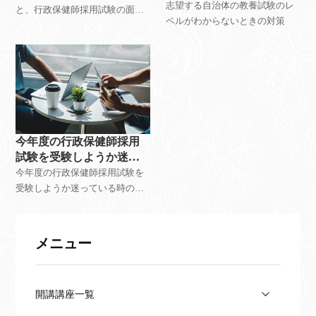
ルがわからない時は！？
志望する自治体の教養試験のレ
と、行政保健師採用試験の面接
ベルがわからないときの対策
で不利になるか？
今年度の行政保健師採用
試験を受験しようか迷っ
ている時は！？
今年度の行政保健師採用試験を
受験しようか迷っている時の対
策
メニュー
開講講座一覧