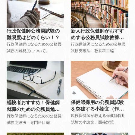
行政保健師公務員試験の
新人行政保健師がおすす
難易度はどのくらい！？
めする公務員試験教養対
策勉強法
行政保健師になるための公務員
行政保健師になるための公務員
試験の難易度について。
試験突破法―教養科目編
保健師採用の公務員試験
経験者おすすめ！保健師
を突破する小論文（作
就職のための公務員勉強
文）、面接対策について
法-専門科目
現役保健師が教える保健師採用
行政保健師になるための公務員
試験の小論文、面接対策
試験突破法―専門科目編