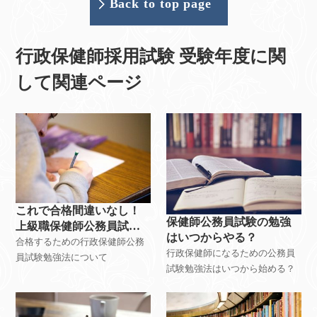
Back to top page
行政保健師採用試験 受験年度に関
して関連ページ
これで合格間違いなし！
保健師公務員試験の勉強
上級職保健師公務員試験
はいつからやる？
勉強法
合格するための行政保健師公務
行政保健師になるための公務員
員試験勉強法について
試験勉強法はいつから始める？