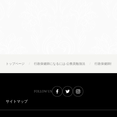
トップページ
行政保健師になるには-公務員勉強法
行政保健師採用
FOLLOW US
サイトマップ