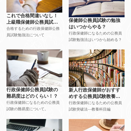
これで合格間違いなし！
保健師公務員試験の勉強
上級職保健師公務員試験
はいつからやる？
勉強法
合格するための行政保健師公務
行政保健師になるための公務員
員試験勉強法について
試験勉強法はいつから始める？
行政保健師公務員試験の
新人行政保健師がおすす
難易度はどのくらい！？
めする公務員試験教養対
策勉強法
行政保健師になるための公務員
行政保健師になるための公務員
試験の難易度について。
試験突破法―教養科目編