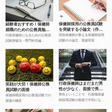
保健師採用の公務員試験
経験者おすすめ！保健師
を突破する小論文（作
就職のための公務員勉強
文）、面接対策について
法-専門科目
現役保健師が教える保健師採用
行政保健師になるための公務員
試験の小論文、面接対策
試験突破法―専門科目編
行政保健師はまだまだ男
笑顔が大切！保健師公務
性が少なく、面接で男性
員試験の面接
ということで不利になる
男性ということで、行政職保健
保健師職採用の公務員試験での
のでは？
師採用試験の面接で不利になる
面接の極意
のか？