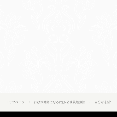
トップページ
行政保健師になるには-公務員勉強法
自分が志望する