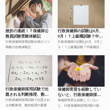
挫折の連続！？保健師公
行政保健師の試験は6月、
務員試験受験体験記
9月！？上級職試験？中級
職試験？初級職？
行政保健師採用試験合格のコツ
行政保健師の試験は6月、9月ご
満載の合格体験記
ろ！？上級職試験？中級職試
験？初級職試験を受けるの！？
行政保健師採用試験で出
保健師実習を経験してい
題される判断推理、数的
ないと、行政保健師採用
処理を捨ててもいいか？
試験では不利か？
行政保健師採用試験で出題され
保健師実習を経験していない
る判断推理、数的処理の重要性
と、行政保健師採用試験の面接