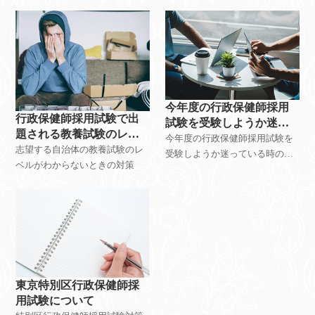
と勉強方法
で不利になるか？
今年度の行政保健師採用
行政保健師採用試験で出
試験を受験しようか迷っ
題される教養試験のレベ
ている時は！？
今年度の行政保健師採用試験を
ルがわからない時は！？
志望する自治体の教養試験のレ
受験しようか迷っている時の対
ベルがわからないときの対策
策
東京特別区行政保健師採
用試験について