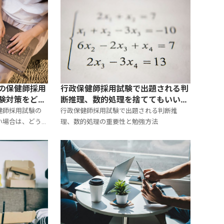
の保健師採用
行政保健師採用試験で出題される判
験対策をどう
断推理、数的処理を捨ててもいい
か？
健師採用試験の
行政保健師採用試験で出題される判断推
い場合は、どう
理、数的処理の重要性と勉強方法