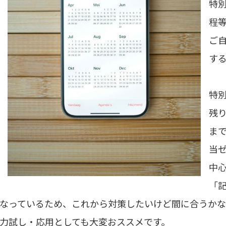
特
程等
ご
す
特別
残
ま
当
中
「
なっているため、これから対策したいけど間に合うかな
力試し・応用としても大変おススメです。