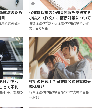
保健師採用の公務員試験を突破する
師就職のため
小論文（作文）、面接対策について
科目
現役保健師が教える保健師採用試験の小論
務員試験突破法
文、面接対策
挫折の連続！？保健師公務員試験受
男性が少な
験体験記
ことで不利に
行政保健師採用試験合格のコツ満載の合格
保健師採用試験の
体験記