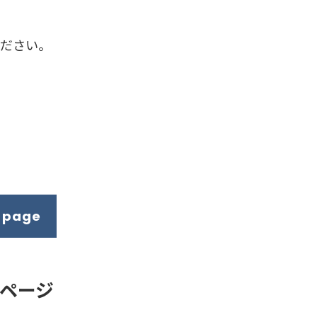
ください。
p page
連ページ