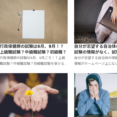
自分が志望する自治体
行政保健師の試験は6月、9月！？
試験の情報がなく、試
上級職試験？中級職試験？初級職？
すればいいか
自分が志望する自治体の保
行政保健師の試験は6月、9月ごろ！？上級
情報がホームページ上にな
職試験？中級職試験？初級職試験を受ける
すればいい！？
の！？