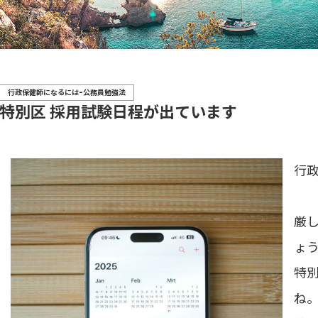
行政保健師になるには-公務員勉強法
特別区 採用試験日程が出ています
行
厳
ょ
特
ね