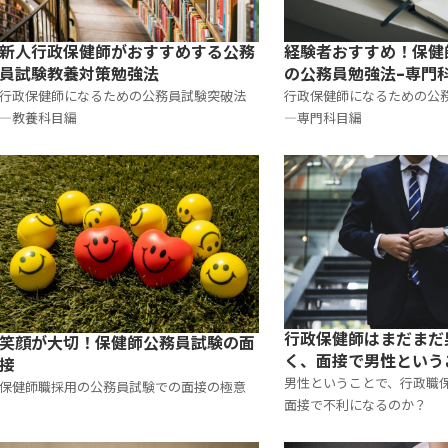
新人行政保健師がおすすめする公務
経験者おすすめ！保健
員試験教養対策勉強法
の公務員勉強法-専門
行政保健師になるための公務員試験突破法
行政保健師になるための公
―教養科目編
―専門科目編
行政保健師はまだまだ
笑顔が大切！保健師公務員試験の面
く、面接で男性という
接
なるのでは？
男性ということで、行政職
保健師職採用の公務員試験での面接の極意
面接で不利になるのか？