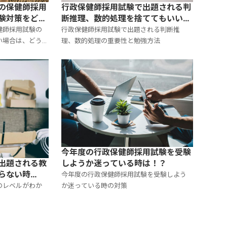
の保健師採用
行政保健師採用試験で出題される判
験対策をどう
断推理、数的処理を捨ててもいい
か？
健師採用試験の
行政保健師採用試験で出題される判断推
い場合は、どう
理、数的処理の重要性と勉強方法
今年度の行政保健師採用試験を受験
しようか迷っている時は！？
出題される教
らない時
今年度の行政保健師採用試験を受験しよう
か迷っている時の対策
のレベルがわか