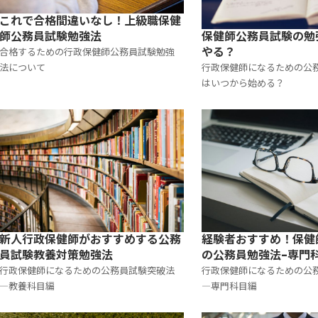
これで合格間違いなし！上級職保健
保健師公務員試験の勉
師公務員試験勉強法
やる？
合格するための行政保健師公務員試験勉強
行政保健師になるための公
法について
はいつから始める？
新人行政保健師がおすすめする公務
経験者おすすめ！保健
員試験教養対策勉強法
の公務員勉強法-専門
行政保健師になるための公務員試験突破法
行政保健師になるための公
―教養科目編
―専門科目編