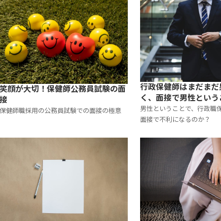
行政保健師はまだまだ
笑顔が大切！保健師公務員試験の面
く、面接で男性という
接
なるのでは？
男性ということで、行政職
保健師職採用の公務員試験での面接の極意
面接で不利になるのか？