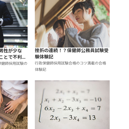
挫折の連続！？保健師公務員試験受
男性が少な
験体験記
ことで不利に
行政保健師採用試験合格のコツ満載の合格
保健師採用試験の
体験記