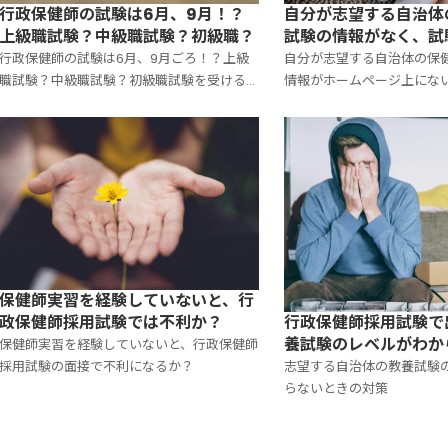
自分が志望する自治体
行政保健師の試験は6月、9月！？
試験の情報がなく、試
上級職試験？中級職試験？初級職？
すればいいか
自分が志望する自治体の保
行政保健師の試験は6月、9月ごろ！？上級
情報がホームページ上にな
職試験？中級職試験？初級職試験を受ける
すればいい！？
の！？
保健師実習を経験していないと、行
行政保健師採用試験で
政保健師採用試験では不利か？
養試験のレベルがわか
保健師実習を経験していないと、行政保健師
は！？
志望する自治体の教養試験
採用試験の面接で不利になるか？
らないときの対策